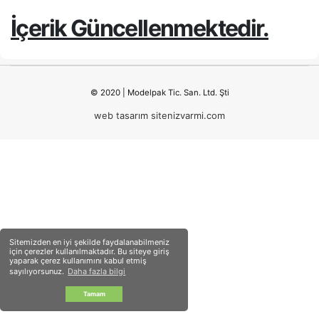
İçerik Güncellenmektedir.
© 2020 | Modelpak Tic. San. Ltd. Şti
web tasarım sitenizvarmi.com
Sitemizden en iyi şekilde faydalanabilmeniz
için çerezler kullanılmaktadır. Bu siteye giriş
yaparak çerez kullanımını kabul etmiş
sayılıyorsunuz.
Daha fazla bilgi
Tamam