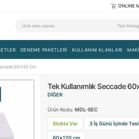
ONLINE 
SETLER
DENEME PAKETLERİ
KULLANIM ALANLARI
MAKİ
 Seccade 60x120 Cm
Tek Kullanımlık Seccade 6
DİĞER
Ürün Kodu:
MDL-SEC
Stokta Var
3 İş Günü İçinde Tesl
60x120 cm