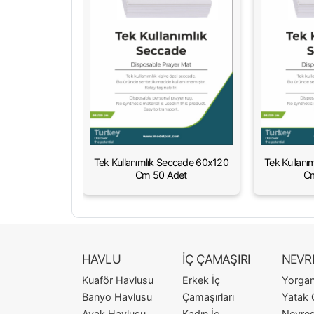
Tek Kullanımlık Seccade 60x120
Tek Kullanı
Cm 50 Adet
Cm
HAVLU
İÇ ÇAMAŞIRI
NEVR
Kuaför Havlusu
Erkek İç
Yorgan 
Banyo Havlusu
Çamaşırları
Yatak 
Ayak Havlusu
Kadın İç
Nevres