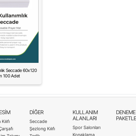
mlık Seccade 60x120
 100 Adet
ESİM
DİĞER
KULLANIM
DENEME
ALANLARI
PAKETLE
Kılıfı
Seccade
Spor Salonları
Çarşafı
Şezlong Kılıfı
Konaklama
im Takımı
Terlik