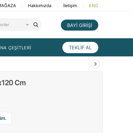
MAĞAZA
Hakkımızda
İletişim
ENG
BAYİ GİRİŞİ
TEKLİF AL
NA ÇEŞİTLERİ
0x120 Cm
im.