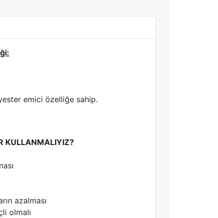
ği:
ster emici özelliğe sahip.
R KULLANMALIYIZ?
ması
arın azalması
çli olmalı